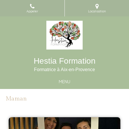
Appeler
Localisation
Hestia Formation
Formatrice à Aix-en-Provence
MENU
Maman