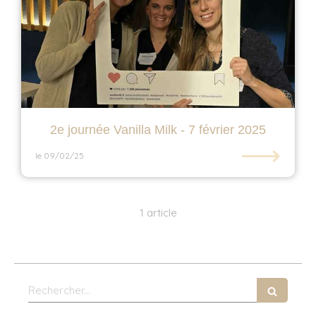
2e journée Vanilla Milk - 7 février 2025
⟶
le 09/02/25
1 article
Rechercher