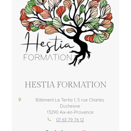
HESTIA FORMATION
Bâtiment Le Tertia 1, 5 rue Charles
Duchesne
13290
Aix-en-Provence
07 63 79 76 12